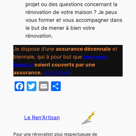
projet ou des questions concernant la
rénovation de votre maison ? Je peux
vous former et vous accompagner dans
le but de mener à bien votre
rénovation.
Je dispose d’une
assurance décennale
et
biennale, qui à pour but que
tous mes
travaux
soient couverts par une
assurance.
Ici la MAAF
.
Facebook
Twitter
Email
Partager
Le Ren'Artisan
Pour une rénovation plus respectueuse de