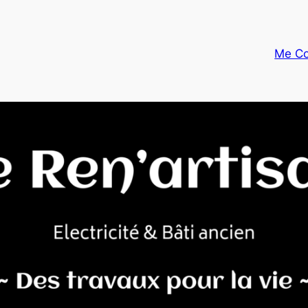
Me Co