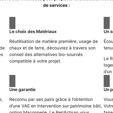
de services :
Le choix des Matériaux
Un s
Réutilisation de matière première, usage de
Écou
 de
chaux et de terre, découvrez à travers son
tenu
es
conseil des alternatives bio-sourcés
Le R
compatible à votre projet.
loge
d’un 
Une garantie
Un p
e,
Reconnu par ses pairs grâce à l’obtention
Vous
d’une VAE en Intervention sur patrimoine bâti,
Votr
option Maçonnerie, Le Ren’Artisan vous
fair